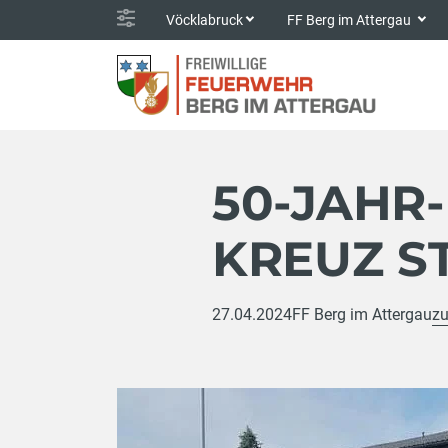
Vöcklabruck
FF Berg im Attergau
50-JAHR-
KREUZ S
27.04.2024
FF Berg im Attergau
zu