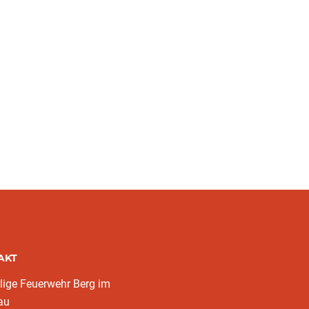
AKT
llige Feuerwehr Berg im
au