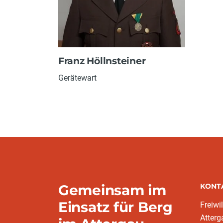
Franz Höllnsteiner
Gerätewart
Gemeinsam im
KONT
Einsatz für Berg
Freiwi
Atterg