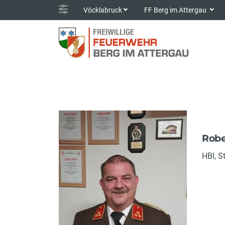
Vöcklabruck
FF Berg im Attergau
Robe
HBI, St