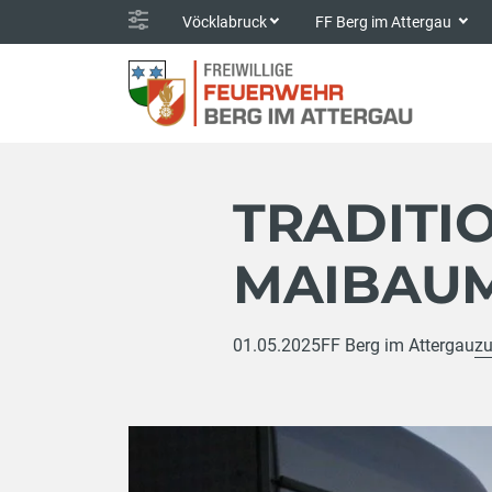
Vöcklabruck
FF Berg im Attergau
TRADITI
MAIBAUM
01.05.2025
FF Berg im Attergau
zu