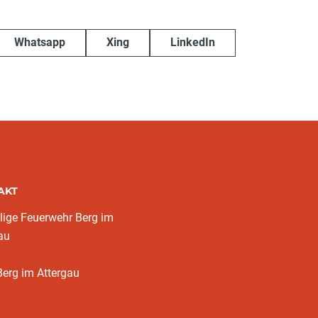
Whatsapp
Xing
LinkedIn
AKT
llige Feuerwehr Berg im
au
erg im Attergau