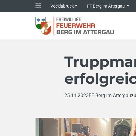
Vöcklabruck
FF Berg im Attergau
Truppma
erfolgrei
25.11.2023
FF Berg im Attergau
zu